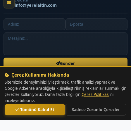
E-posta
info@yerelaltin.com
Gönder
Çerez Kullanımı Hakkında
Sitedeki bilgiler yatırım tavsiyesi değildir. Yatırım kararlarınızdan
Sitemizde deneyiminizi iyileştirmek, trafik analizi yapmak ve
doğacak kar veya zarar tamamen size aittir.
Google AdSense aracılığıyla kişiselleştirilmiş reklamlar sunmak için
çerezler kullanıyoruz. Daha fazla bilgi için
Çerez Politikası
'nı
inceleyebilirsiniz.
Tümünü Kabul Et
Sadece Zorunlu Çerezler
2026 Yerel Altın. Tüm hakları saklıdır.
Hakkımızda
İletişim
Gizlilik
Kullanım Koşulları
Çerez Politikası