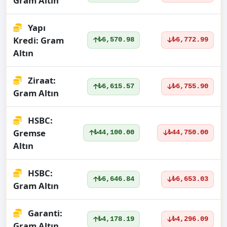
Gram Altın
Yapı
Kredi: Gram
₺6,570.98
₺6,772.99
Altın
Ziraat:
₺6,615.57
₺6,755.90
Gram Altın
HSBC:
Gremse
₺44,100.00
₺44,750.00
Altın
HSBC:
₺6,646.84
₺6,653.03
Gram Altın
Garanti:
₺4,178.19
₺4,296.09
Gram Altın