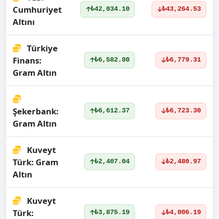
Cumhuriyet
₺42,034.10
₺43,264.53
Altını
Türkiye
Finans:
₺6,582.80
₺6,779.31
Gram Altın
Şekerbank:
₺6,612.37
₺6,723.30
Gram Altın
Kuveyt
Türk: Gram
₺2,407.04
₺2,480.97
Altın
Kuveyt
Türk:
₺3,875.19
₺4,006.19