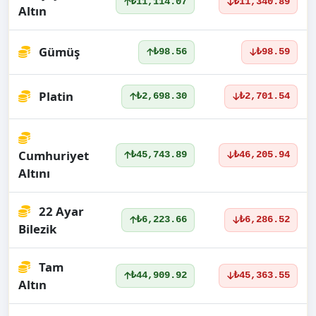
₺11,114.07
₺11,340.89
Altın
Gümüş
₺98.56
₺98.59
Platin
₺2,698.30
₺2,701.54
Cumhuriyet
₺45,743.89
₺46,205.94
Altını
22 Ayar
₺6,223.66
₺6,286.52
Bilezik
Tam
₺44,909.92
₺45,363.55
Altın