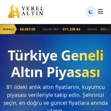
₺6,687.05
₺11,339.64
₺98.60
›
›
›
ram Altın
Çeyrek Altın
Gümüş
CANLI
Türkiye Geneli
Altın Piyasası
81 ildeki anlık altın fiyatlarını, kuyumcu
piyasası verileriyle takip edin. Şehrinizi
seçin, en doğru ve güncel fiyatlara anında
ulaşın.