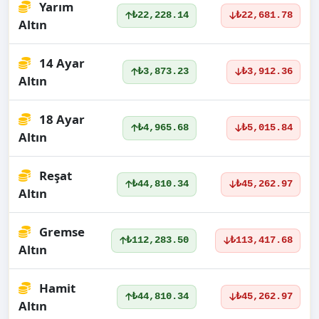
Yarım
₺22,228.14
₺22,681.78
Altın
14 Ayar
₺3,873.23
₺3,912.36
Altın
18 Ayar
₺4,965.68
₺5,015.84
Altın
Reşat
₺44,810.34
₺45,262.97
Altın
Gremse
₺112,283.50
₺113,417.68
Altın
Hamit
₺44,810.34
₺45,262.97
Altın