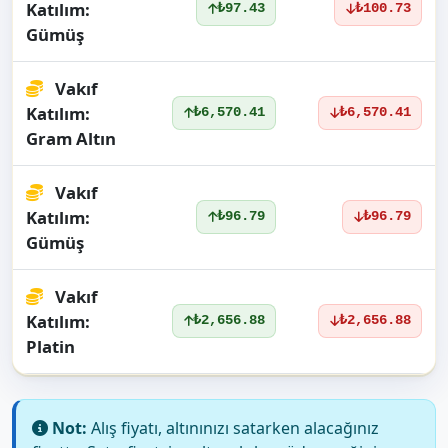
Katılım:
₺97.43
₺100.73
Gümüş
Vakıf
Katılım:
₺6,570.41
₺6,570.41
Gram Altın
Vakıf
Katılım:
₺96.79
₺96.79
Gümüş
Vakıf
Katılım:
₺2,656.88
₺2,656.88
Platin
Not:
Alış fiyatı, altınınızı satarken alacağınız