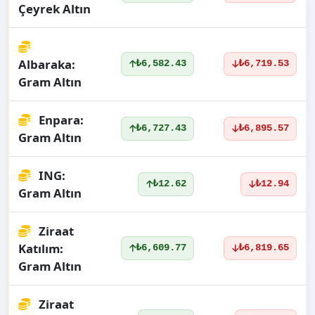
Çeyrek Altın
Albaraka:
₺6,582.43
₺6,719.53
Gram Altın
Enpara:
₺6,727.43
₺6,895.57
Gram Altın
ING:
₺12.62
₺12.94
Gram Altın
Ziraat
Katılım:
₺6,609.77
₺6,819.65
Gram Altın
Ziraat