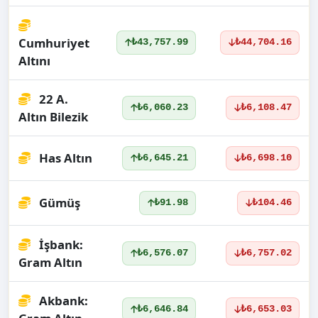
Cumhuriyet
₺43,757.99
₺44,704.16
Altını
22 A.
₺6,060.23
₺6,108.47
Altın Bilezik
Has Altın
₺6,645.21
₺6,698.10
Gümüş
₺91.98
₺104.46
İşbank:
₺6,576.07
₺6,757.02
Gram Altın
Akbank:
₺6,646.84
₺6,653.03