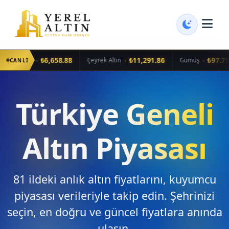
₺6,658.88
₺11,291.86
₺97.71
›
›
›
ram Altın
Çeyrek Altın
Gümüş
CANLI
Türkiye Geneli
Altın Piyasası
81 ildeki anlık altın fiyatlarını, kuyumcu
piyasası verileriyle takip edin. Şehrinizi
seçin, en doğru ve güncel fiyatlara anında
ulaşın.