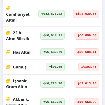
Cumhuriyet
₺43,676.22
₺44,639.50
Altını
22 A.
₺6,048.91
₺6,099.63
Altın Bilezik
Has Altın
₺6,632.79
₺6,688.41
Gümüş
₺91.05
₺103.40
İşbank:
₺6,225.76
₺7,013.10
Gram Altın
Akbank:
₺6,652.80
₺6,658.99