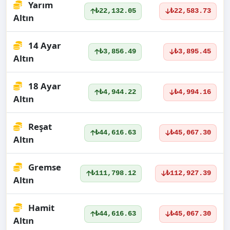
Yarım
₺22,132.05
₺22,583.73
Altın
14 Ayar
₺3,856.49
₺3,895.45
Altın
18 Ayar
₺4,944.22
₺4,994.16
Altın
Reşat
₺44,616.63
₺45,067.30
Altın
Gremse
₺111,798.12
₺112,927.39
Altın
Hamit
₺44,616.63
₺45,067.30
Altın