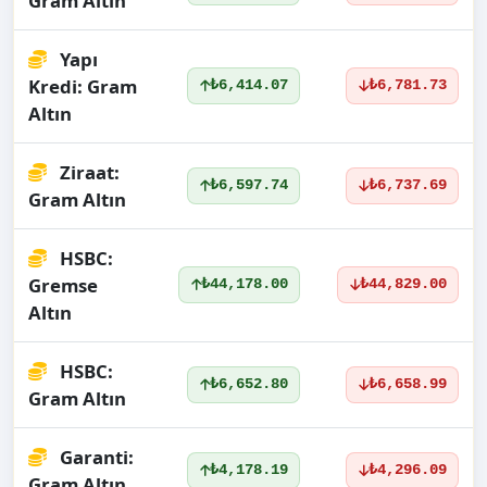
Gram Altın
Yapı
Kredi: Gram
₺6,414.07
₺6,781.73
Altın
Ziraat:
₺6,597.74
₺6,737.69
Gram Altın
HSBC:
Gremse
₺44,178.00
₺44,829.00
Altın
HSBC:
₺6,652.80
₺6,658.99
Gram Altın
Garanti:
₺4,178.19
₺4,296.09
Gram Altın