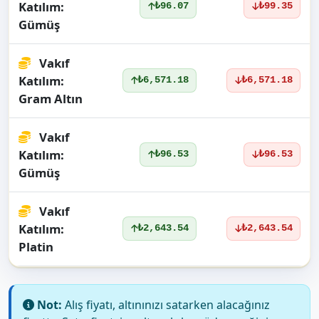
Katılım:
₺96.07
₺99.35
Gümüş
Vakıf
Katılım:
₺6,571.18
₺6,571.18
Gram Altın
Vakıf
Katılım:
₺96.53
₺96.53
Gümüş
Vakıf
Katılım:
₺2,643.54
₺2,643.54
Platin
Not:
Alış fiyatı, altınınızı satarken alacağınız