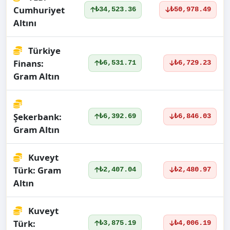
Cumhuriyet
₺34,523.36
₺50,978.49
Altını
Türkiye
Finans:
₺6,531.71
₺6,729.23
Gram Altın
Şekerbank:
₺6,392.69
₺6,846.03
Gram Altın
Kuveyt
Türk: Gram
₺2,407.04
₺2,480.97
Altın
Kuveyt
Türk:
₺3,875.19
₺4,006.19