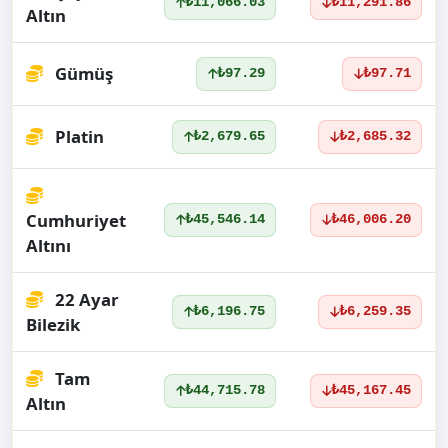
₺11,066.03
₺11,291.86
Altın
Gümüş
₺97.29
₺97.71
Platin
₺2,679.65
₺2,685.32
Cumhuriyet
₺45,546.14
₺46,006.20
Altını
22 Ayar
₺6,196.75
₺6,259.35
Bilezik
Tam
₺44,715.78
₺45,167.45
Altın