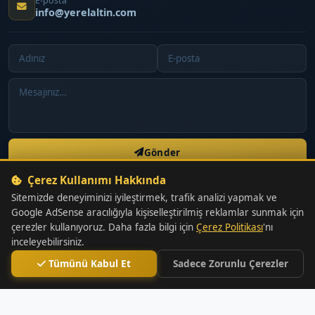
E-posta
info@yerelaltin.com
Gönder
Çerez Kullanımı Hakkında
Sitedeki bilgiler yatırım tavsiyesi değildir. Yatırım kararlarınızdan
Sitemizde deneyiminizi iyileştirmek, trafik analizi yapmak ve
doğacak kar veya zarar tamamen size aittir.
Google AdSense aracılığıyla kişiselleştirilmiş reklamlar sunmak için
çerezler kullanıyoruz. Daha fazla bilgi için
Çerez Politikası
'nı
inceleyebilirsiniz.
Tümünü Kabul Et
Sadece Zorunlu Çerezler
2026 Yerel Altın. Tüm hakları saklıdır.
Hakkımızda
İletişim
Gizlilik
Kullanım Koşulları
Çerez Politikası