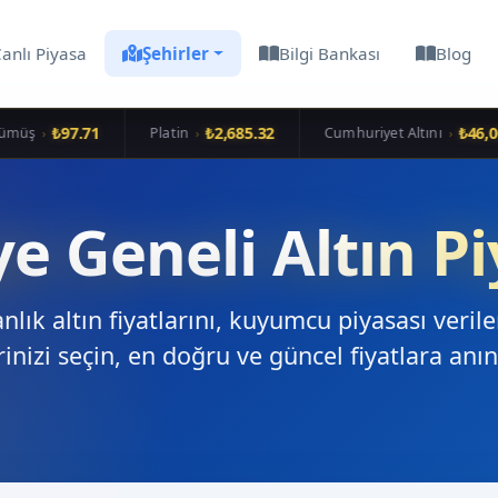
anlı Piyasa
Şehirler
Bilgi Bankası
Blog
₺97.71
₺2,685.32
₺46,00
müş
Platin
Cumhuriyet Altını
›
›
›
ye Geneli Altın Pi
anlık altın fiyatlarını, kuyumcu piyasası verile
rinizi seçin, en doğru ve güncel fiyatlara anın