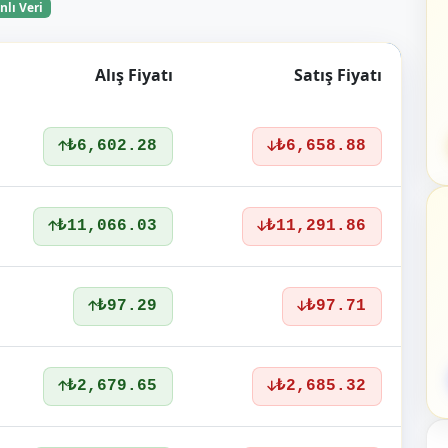
nlı Veri
Alış Fiyatı
Satış Fiyatı
₺6,602.28
₺6,658.88
₺11,066.03
₺11,291.86
₺97.29
₺97.71
₺2,679.65
₺2,685.32