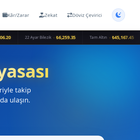
Kâr/Zarar
Zekat
Döviz Çevirici
6.20
₺6,259.35
₺45,167.45
22 Ayar Bilezik
Tam Altın
›
›
yasası
riyle takip
da ulaşın.