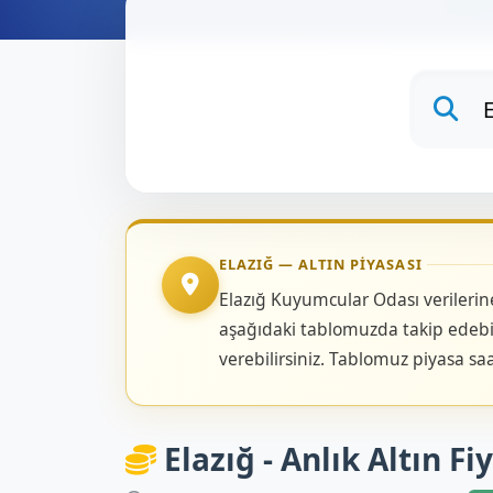
ELAZIĞ — ALTIN PIYASASI
Elazığ Kuyumcular Odası verilerine 
aşağıdaki tablomuzda takip edebili
verebilirsiniz. Tablomuz piyasa sa
Elazığ - Anlık Altın Fi